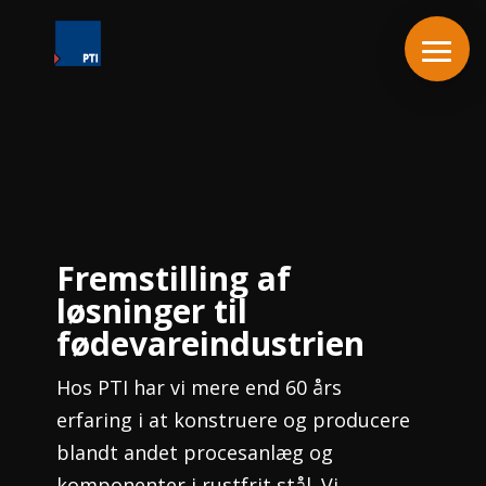
Videoafspiller
Fremstilling af
løsninger til
fødevareindustrien
Hos PTI har vi mere end 60 års
erfaring i at konstruere og producere
blandt andet procesanlæg og
komponenter i rustfrit stål. Vi