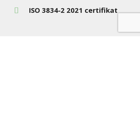
ISO 3834-2 2021 certifikat

Firmainformation
PTI A/S
CVR: 19051277
Vennelystvej 2
6880 Tarm
+45 97 37 16 33

mail@pti-as.dk
