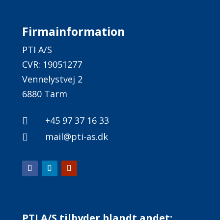
Firmainformation
PTI A/S
CVR: 19051277
Vennelystvej 2
6880 Tarm
+45 97 37 16 33

mail@pti-as.dk

​PTI A/S tilbyder blandt andet: