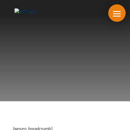
[wpseo_breadcrumb]